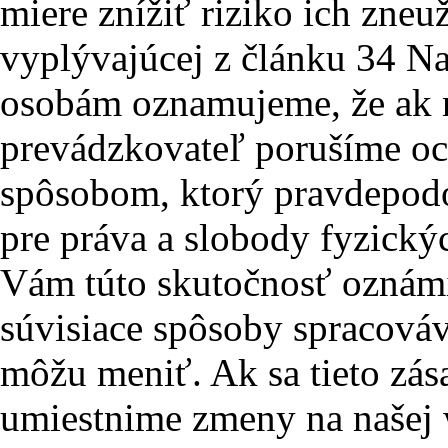
miere znížiť riziko ich zneu
vyplývajúcej z článku 34 N
osobám oznamujeme, že ak na
prevádzkovateľ porušíme o
spôsobom, ktorý pravdepod
pre práva a slobody fyzick
Vám túto skutočnosť oznámi
súvisiace spôsoby spracová
môžu meniť. Ak sa tieto zá
umiestnime zmeny na našej