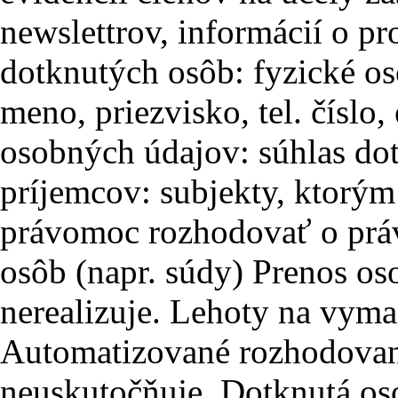
newslettrov, informácií o 
dotknutých osôb: fyzické 
meno, priezvisko, tel. číslo
osobných údajov: súhlas do
príjemcov: subjekty, ktorým
právomoc rozhodovať o práv
osôb (napr. súdy) Prenos oso
nerealizuje. Lehoty na vym
Automatizované rozhodovani
neuskutočňuje. Dotknutá o