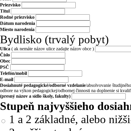
Priezvisko
Titul
Rodné priezvisko
Dátum narodenia
Miesto narodenia
Bydlisko (trvalý pobyt)
Ulica
( ak nemáte názov ulice zadajte názov obce )
Číslo
Obec
PSČ
Telefón/mobil
E-mail
Dosiahnuté pedagogické/odborné vzdelanie
/absolvovanie študijné
odbore na výkon pedagogickej/odbornej činnosti na doplnenie si kvali
(presný názov a sídlo školy, fakulty)
Stupeň najvyššieho dosia
1 a 2 základné, alebo nižši