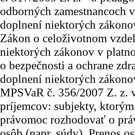
odborných zamestnancoch v 
doplnení niektorých zákonov
Zákon o celoživotnom vzdel
niektorých zákonov v platno
o bezpečnosti a ochrane zdra
doplnení niektorých zákono
MPSVaR č. 356/2007 Z. z. v
príjemcov: subjekty, ktorým
právomoc rozhodovať o práv
osôb (napr. súdy). Prenos os