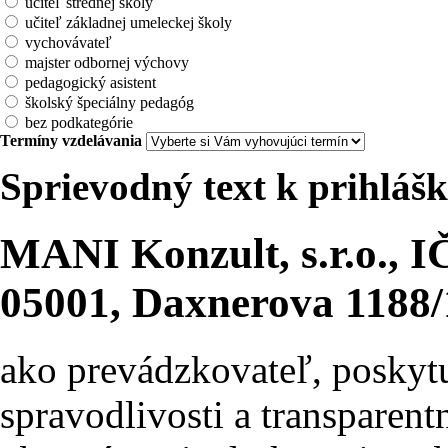
učiteľ strednej školy
učiteľ základnej umeleckej školy
vychovávateľ
majster odbornej výchovy
pedagogický asistent
školský špeciálny pedagóg
bez podkategórie
Termíny vzdelávania
Sprievodný text k prihlášk
MANI Konzult, s.r.o., 
05001, Daxnerova 1188/
ako prevádzkovateľ, poskyt
spravodlivosti a transparen