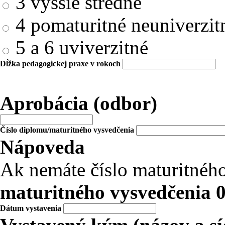
3 vyššie stredné
4 pomaturitné neuniverzit
5 a 6 uviverzitné
Dĺžka pedagogickej praxe v rokoch
Aprobácia (odbor)
Číslo diplomu/maturitného vysvedčenia
Nápoveda
Ak nemáte číslo maturitnéh
maturitného vysvedčenia
Dátum vystavenia