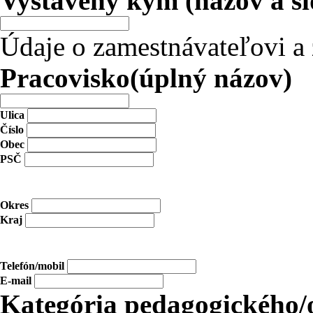
Vystavený kým (názov a síd
Údaje o zamestnávateľovi a
Pracovisko(úplný názov)
Ulica
Číslo
Obec
PSČ
Okres
Kraj
Telefón/mobil
E-mail
Kategória pedagogického