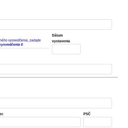
Dátum
tného vysvedčenia, zadajte
vystavenia
 vysvedčenia
0
.
ec
PSČ