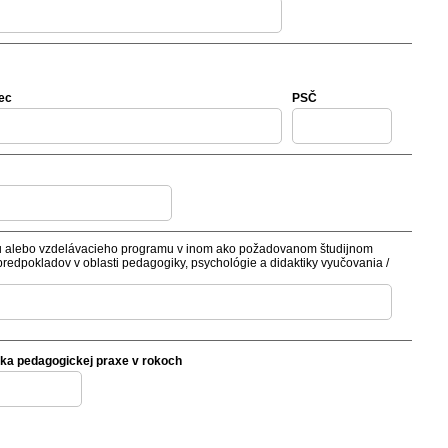
ec
PSČ
u alebo vzdelávacieho programu v inom ako požadovanom študijnom
predpokladov v oblasti pedagogiky, psychológie a didaktiky vyučovania /
žka pedagogickej praxe v rokoch