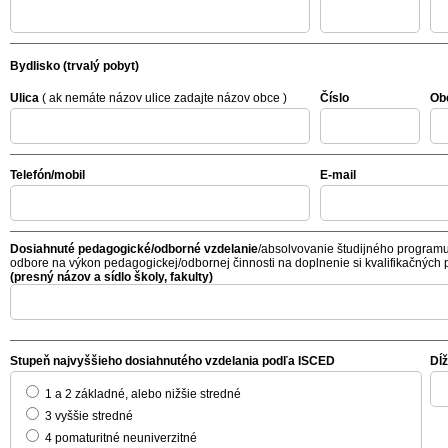
Bydlisko (trvalý pobyt)
Ulica
( ak nemáte názov ulice zadajte názov obce )
Číslo
Ob
Telefón/mobil
E-mail
Dosiahnuté pedagogické/odborné vzdelanie
/absolvovanie študijného program
odbore na výkon pedagogickej/odbornej činnosti na doplnenie si kvalifikačných 
(presný názov a sídlo školy, fakulty)
Stupeň najvyššieho dosiahnutého vzdelania podľa ISCED
Dĺ
1 a 2 základné, alebo nižšie stredné
3 vyššie stredné
4 pomaturitné neuniverzitné