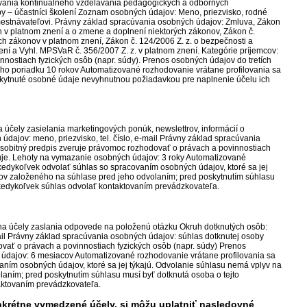
ovania kontinuálneho vzdelávania pedagogických a odborných
by – účastníci školení Zoznam osobných údajov: Meno, priezvisko, rodné
zamestnávateľovi. Právny základ spracúvania osobných údajov: Zmluva, Zákon
v platnom znení a o zmene a doplnení niektorých zákonov, Zákon č.
ch zákonov v platnom znení, Zákon č. 124/2006 Z. z. o bezpečnosti a
ení a Vyhl. MPSVaR č. 356/2007 Z. z. v platnom znení. Kategórie príjemcov:
nnostiach fyzických osôb (napr. súdy). Prenos osobných údajov do tretích
neho poriadku 10 rokov Automatizované rozhodovanie vrátane profilovania sa
skytnuté osobné údaje nevyhnutnou požiadavkou pre naplnenie účelu ich
 účely zasielania marketingových ponúk, newslettrov, informácií o
ajov: meno, priezvisko, tel. číslo, e-mail Právny základ spracúvania
 osobitný predpis zveruje právomoc rozhodovať o právach a povinnostiach
izuje. Lehoty na vymazanie osobných údajov: 3 roky Automatizované
edykoľvek odvolať súhlas so spracovaním osobných údajov, ktoré sa jej
ov založeného na súhlase pred jeho odvolaním; pred poskytnutím súhlasu
 kedykoľvek súhlas odvolať kontaktovaním prevádzkovateľa.
 na účely zaslania odpovede na položenú otázku Okruh dotknutých osôb:
-mail Právny základ spracúvania osobných údajov: súhlas dotknutej osoby
ovať o právach a povinnostiach fyzických osôb (napr. súdy) Prenos
h údajov: 6 mesiacov Automatizované rozhodovanie vrátane profilovania sa
ním osobných údajov, ktoré sa jej týkajú. Odvolanie súhlasu nemá vplyv na
ním; pred poskytnutím súhlasu musí byť dotknutá osoba o tejto
aktovaním prevádzkovateľa.
krétne vymedzené účely, si môžu uplatniť nasledovné