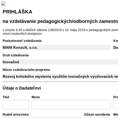
PRIHLÁŠKA
na vzdelávanie pedagogických/odborných zamest
v zmysle § 40 a ďalších zákona 138/2019 z 10. mája 2019 o pedagogických za
znení neskorších predpisov.
Poskytovateľ vzdelávania
Ko
MANI Konzult, s.r.o.
Da
Druh vzdelávania
Inovačné
Názov vzdelávacieho programu
Rozvoj kritického myslenia využitím inovačných vyučovacích m
Údaje o žiadateľovi
Titul
Meno
Pri
Rodné priezvisko
Dátum narodenia
Mi