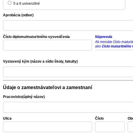
5 a 6 uviverzitné
Aprobácia (odbor)
Číslo diplomu/maturitného vysvedčenia
Nápoveda
Ak nemáte číslo maturi
ako
číslo maturitného
Vystavený kým (názov a sídlo školy, fakulty)
Údaje o zamestnávateľovi a zamestnaní
Pracovisko(úplný názov)
Ulica
Číslo
Ob