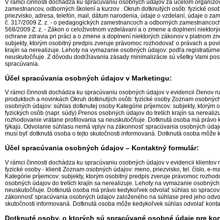
V rámci činnosti dochádza ku spracúvaniu osobných údajov za účelom organiz
zamestnancov, odborných školení a kurzov . Okruh dotknutých osôb: fyzické oso
priezvisko, adresa, telefón, mail, dátum narodenia, údaje o vzdelaní, údaje o 
č. 317/2009 Z. z. - o pedagogických zamestnancoch a odborných zamestnancoch 
568/2009 Z. z. - Zákon o celoživotnom vzdelávaní a o zmene a doplnení niektorý
ochrane zdravia pri práci a o zmene a doplnení niektorých zákonov v platnom zn
subjekty, ktorým osobitný predpis zveruje právomoc rozhodovať o právach a povi
krajín sa nerealizuje. Lehoty na vymazanie osobných údajov: podľa registratúr
neuskutočňuje. Z dôvodu dodržiavania zásady minimalizácie sú všetky Vami po
spracúvania.
Účel spracúvania osobných údajov v Marketingu:
V rámci činnosti dochádza ku spracúvaniu osobných údajov v evidencii členov na
produktoch a novinkách Okruh dotknutých osôb: fyzické osoby Zoznam osobných úd
osobných údajov: súhlas dotknutej osoby Kategórie príjemcov: subjekty, ktorým
fyzických osôb (napr. súdy) Prenos osobných údajov do tretích krajín sa nereal
rozhodovanie vrátane profilovania sa neuskutočňuje. Dotknutá osoba má právo k
týkajú. Odvolanie súhlasu nemá vplyv na zákonnosť spracúvania osobných údaj
musí byť dotknutá osoba o tejto skutočnosti informovaná. Dotknutá osoba môže
Účel spracúvania osobných údajov – Kontaktný formulár:
V rámci činnosti dochádza ku spracúvaniu osobných údajov v evidencii klientov
fyzické osoby - klienti Zoznam osobných údajov: meno, priezvisko, tel. číslo, e
Kategórie príjemcov: subjekty, ktorým osobitný predpis zveruje právomoc rozhod
osobných údajov do tretích krajín sa nerealizuje. Lehoty na vymazanie osobnýc
neuskutočňuje. Dotknutá osoba má právo kedykoľvek odvolať súhlas so spracova
zákonnosť spracúvania osobných údajov založeného na súhlase pred jeho odvola
skutočnosti informovaná. Dotknutá osoba môže kedykoľvek súhlas odvolať kont
Dotknuté osoby, o ktorých sú spracúvané osobné údaje pre kon