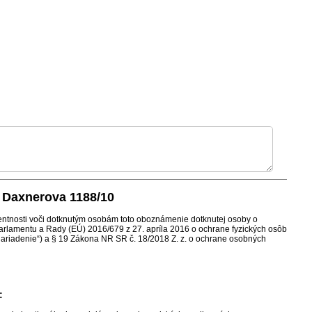
, Daxnerova 1188/10
rentnosti voči dotknutým osobám toto oboznámenie dotknutej osoby o
rlamentu a Rady (EÚ) 2016/679 z 27. apríla 2016 o ochrane fyzických osôb
Nariadenie“) a § 19 Zákona NR SR č. 18/2018 Z. z. o ochrane osobných
: