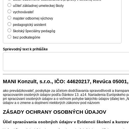
učiteľ základnej umeleckej školy
vychovávateľ
majster odbornej výchovy
pedagogický asistent
školský špeciálny pedagóg
bez podkategórie
Sprievodný text k prihláške
MANI Konzult, s.r.o., IČO: 44620217, Revúca 05001
ako prevádzkovateľ, poskytuje za účelom dodržiavania spravodlivosti a transpa
spracovaním osobných údajov podľa článkov 13. a14. Nariadenia Európskeho pa
pri spracúvaní osobných údajov a o voľnom pohybe takýchto údajov (ďalej len „
údajov a o zmene a doplnení niektorých zákonov pod názvom
ZÁSADY OCHRANY OSOBNÝCH ÚDAJOV
Účel spracúvania osobných údajov v Evidencii školení a kurzov