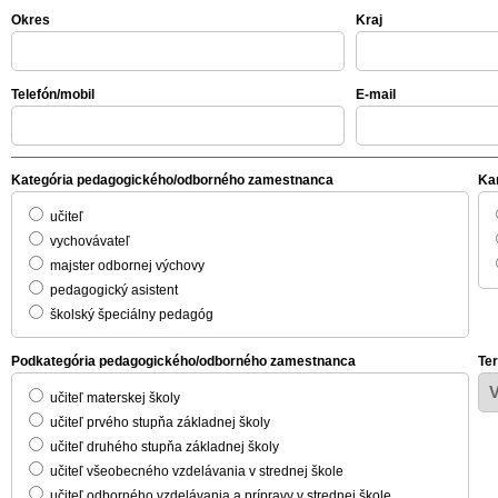
Okres
Kraj
Telefón/mobil
E-mail
Kategória pedagogického/odborného zamestnanca
Ka
učiteľ
vychovávateľ
majster odbornej výchovy
pedagogický asistent
školský špeciálny pedagóg
Podkategória pedagogického/odborného zamestnanca
Te
učiteľ materskej školy
učiteľ prvého stupňa základnej školy
učiteľ druhého stupňa základnej školy
učiteľ všeobecného vzdelávania v strednej škole
učiteľ odborného vzdelávania a prípravy v strednej škole