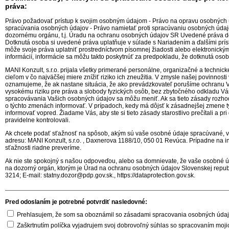
práva:
Právo požadovať prístup k svojim osobným údajom - Právo na opravu osobných
spracúvania osobných údajov - Právo namietať proti spracúvaniu osobných údaj
dozornému orgánu, t.j. Úradu na ochranu osobných údajov SR Uvedené práva dot
Dotknutá osoba si uvedené práva uplatňuje v súlade s Nariadením a ďalšími prí
môže svoje práva uplatniť prostredníctvom písomnej žiadosti alebo elektronickým
informácií, informácie sa môžu takto poskytnúť za predpokladu, že dotknutá osob
MANI Konzult, s.r.o. prijala všetky primerané personálne, organizačné a techni
cieľom v čo najväčšej miere znížiť riziko ich zneužitia. V zmysle našej povinno
oznamujeme, že ak nastane situácia, že ako prevádzkovateľ porušíme ochranu
vysokému riziku pre práva a slobody fyzických osôb, bez zbytočného odkladu V
spracovávania Vašich osobných údajov sa môžu meniť. Ak sa tieto zásady roz
o týchto zmenách informovať. V prípadoch, kedy má dôjsť k zásadnejšej zmene t
informovať vopred. Žiadame Vás, aby ste si tieto zásady starostlivo prečítali a pr
pravidelne kontrolovali.
Ak chcete podať sťažnosť na spôsob, akým sú vaše osobné údaje spracúvané, vr
adresu: MANI Konzult, s.r.o. , Daxnerova 1188/10, 050 01 Revúca. Prípadne na 
sťažnosti riadne preveríme.
Ak nie ste spokojný s našou odpoveďou, alebo sa domnievate, že vaše osobné
na dozorný orgán, ktorým je Úrad na ochranu osobných údajov Slovenskej republik
3214; E-mail: statny.dozor@pdp.gov.sk., https://dataprotection.gov.sk.
Pred odoslaním je potrebné potvrdiť nasledovné:
Prehlasujem, že som sa oboznámil so zásadami spracovania osobných údajo
Zaškrtnutím políčka vyjadrujem svoj dobrovoľný súhlas so spracovaním moj