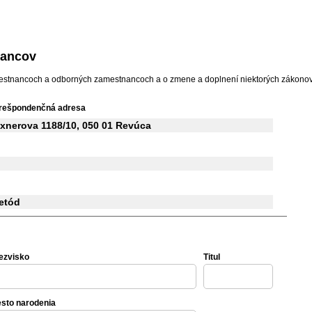
nancov
mestnancoch a odborných zamestnancoch a o zmene a doplnení niektorých zákonov
rešpondenčná adresa
xnerova 1188/10, 050 01 Revúca
etód
ezvisko
Titul
esto narodenia