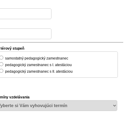
riérový stupeň
samostatný pedagogický zamestnanec
pedagogický zamestnanec s I. atestáciou
pedagogický zamestnanec s II. atestáciou
rmíny vzdelávania