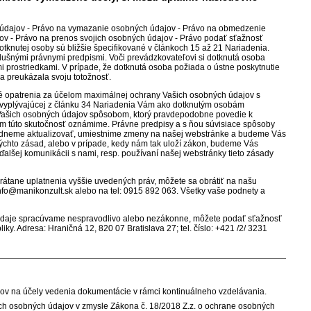
 údajov - Právo na vymazanie osobných údajov - Právo na obmedzenie
ov - Právo na prenos svojich osobných údajov - Právo podať sťažnosť
knutej osoby sú bližšie špecifikované v článkoch 15 až 21 Nariadenia.
slušnými právnymi predpismi. Voči prevádzkovateľovi si dotknutá osoba
i prostriedkami. V prípade, že dotknutá osoba požiada o ústne poskytnutie
a preukázala svoju totožnosť.
cké opatrenia za účelom maximálnej ochrany Vašich osobných údajov s
sti vyplývajúcej z článku 34 Nariadenia Vám ako dotknutým osobám
 Vašich osobných údajov spôsobom, ktorý pravdepodobne povedie k
ám túto skutočnosť oznámime. Právne predpisy a s ňou súvisiace spôsoby
hodneme aktualizovať, umiestnime zmeny na našej webstránke a budeme Vás
ýchto zásad, alebo v prípade, kedy nám tak uloží zákon, budeme Vás
i ďalšej komunikácii s nami, resp. používaní našej webstránky tieto zásady
átane uplatnenia vyššie uvedených práv, môžete sa obrátiť na našu
info@manikonzult.sk alebo na tel: 0915 892 063. Všetky vaše podnety a
 údaje spracúvame nespravodlivo alebo nezákonne, môžete podať sťažnosť
y. Adresa: Hraničná 12, 820 07 Bratislava 27; tel. číslo: +421 /2/ 3231
v na účely vedenia dokumentácie v rámci kontinuálneho vzdelávania.
ich osobných údajov v zmysle Zákona č. 18/2018 Z.z. o ochrane osobných